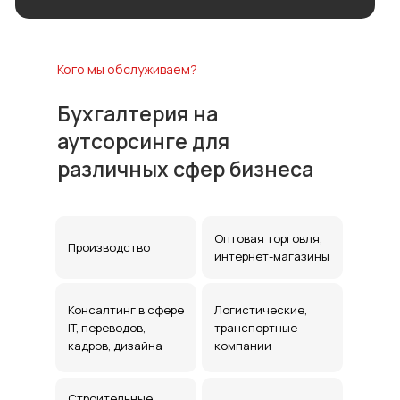
Отзывы наших
Кого мы обслуживаем?
постоянных клиентов
Бухгалтерия на
аутсорсинге для
различных сфер бизнеса
Оптовая торговля,
Производство
интернет-магазины
Консалтинг в сфере
Логистические,
IT, переводов,
транспортные
кадров, дизайна
компании
Строительные