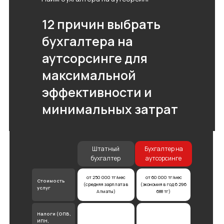
12 причин выбрать
бухгалтера на
аутсорсинге для
максимальной
эффективности и
минимальных затрат
Штатный
Бухгалтер на
бухгалтер
аутсорсинге
от 250 000 тг/мес
от 60 000 тг/мес
Стоимость
(средняя зарплата в
(экономия в год 6 296
услуг
Алматы)
688 тг)
Налоги (ОПВ,
ИПН,