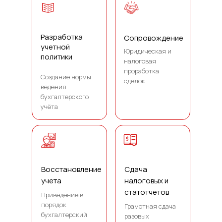
Разработка
Сопровождение
учетной
Юридическая и
политики
налоговая
проработка
Создание нормы
сделок
ведения
бухгалтерского
учёта
Восстановление
Сдача
учета
налоговых и
Получите
цену
на
статотчетов
аутсорсинг
Приведение в
порядок
Грамотная сдача
бухгалтерских услуг
бухгалтерский
разовых